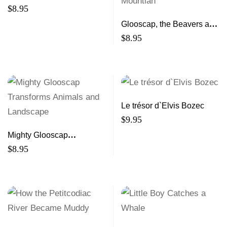
$
8.95
Glooscap, the Beavers and
the Sugarloaf Mountian
$
8.95
Le trésor d`Elvis Bozec
$
9.95
Mighty Glooscap
Transforms Animals and
$
8.95
Landscape