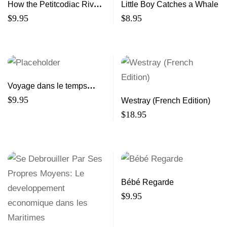
How the Petitcodiac River
Little Boy Catches a Whale
Became Muddy
$
9.95
$
8.95
Voyage dans le temps
lieux d’importance
$
9.95
Westray (French Edition)
geologique au Nouveau-
$
18.95
Brunswick et a l’Ile-du-
Prince-Edouard
Bébé Regarde
$
9.95