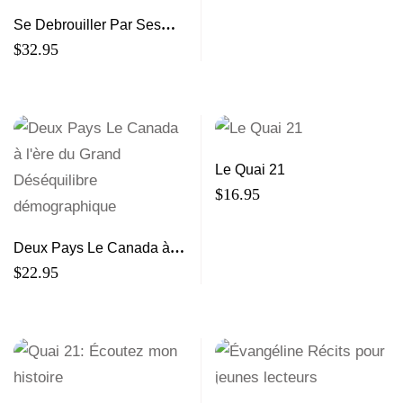
Se Debrouiller Par Ses
Propres Moyens: Le
$
32.95
developpement
economique dans les
Maritimes
Le Quai 21
$
16.95
Deux Pays Le Canada à
l’ère du Grand
$
22.95
Déséquilibre
démographique