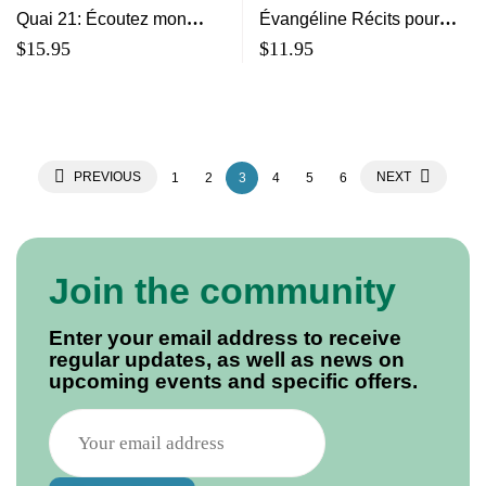
Quai 21: Écoutez mon
Évangéline Récits pour
histoire
jeunes lecteurs
$
15.95
$
11.95
PREVIOUS
NEXT
1
2
3
4
5
6
Join the community
Enter your email address to receive
regular updates, as well as news on
upcoming events and specific offers.