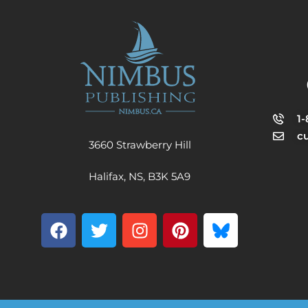
1
c
3660 Strawberry Hill
Halifax, NS, B3K 5A9