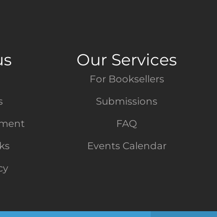
us
Our Services
For Booksellers
s
Submissions
tment
FAQ
nks
Events Calendar
cy