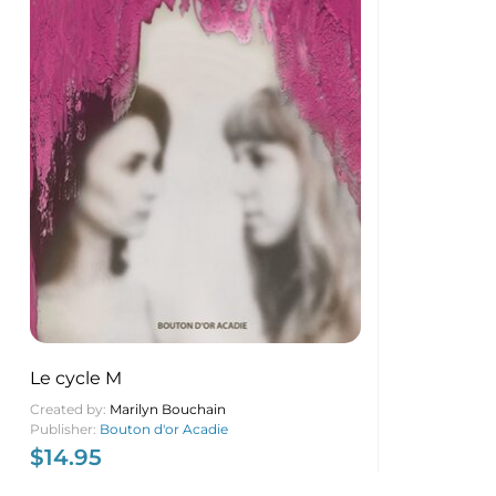
Le cycle M
Created by:
Marilyn Bouchain
Publisher:
Bouton d'or Acadie
$
14.95