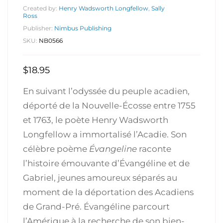
Created by:
Henry Wadsworth Longfellow
,
Sally
Ross
Publisher:
Nimbus Publishing
SKU:
NB0566
$
18.95
En suivant l’odyssée du peuple acadien,
déporté de la Nouvelle-Écosse entre 1755
et 1763, le poète Henry Wadsworth
Longfellow a immortalisé l’Acadie. Son
célèbre poème
Évangeline
raconte
l’histoire émouvante d’Évangéline et de
Gabriel, jeunes amoureux séparés au
moment de la déportation des Acadiens
de Grand-Pré. Évangéline parcourt
l’Amérique à la recherche de son bien-