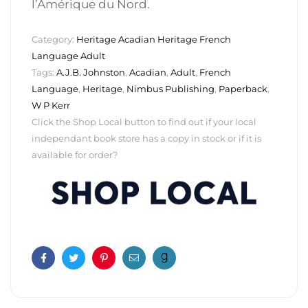
l’Amérique du Nord.
Category:
Heritage Acadian Heritage French
Language Adult
Tags:
A.J.B. Johnston
,
Acadian
,
Adult
,
French
Language
,
Heritage
,
Nimbus Publishing
,
Paperback
,
W P Kerr
Click the Shop Local button to find out if your local
independant book store has a copy in stock or if it is
available for order?
Facebook
Twitter
Pinterest
Email