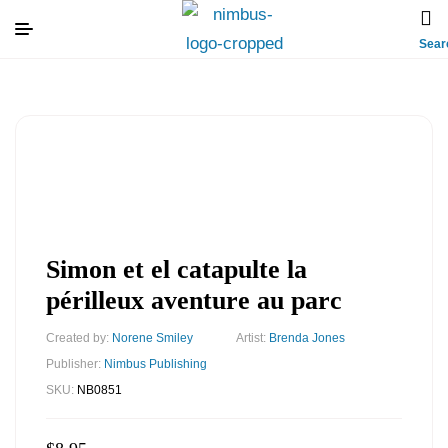
Sear
Simon et el catapulte la
périlleux aventure au parc
Created by:
Norene Smiley
Artist:
Brenda Jones
Publisher:
Nimbus Publishing
SKU:
NB0851