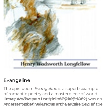
Evangeline
The epic poem
Evangeline
is a superb example
of romantic poetry and a masterpiece of world
literature. The publication of
Henry Wadsworth Longfellow (1807–1882) was an
Evangeline
represented a “milestone in the awakening of the
American poet. Sally Ross and Barbara LeBlanc